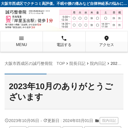
大阪市西成区でクチコミ高評価。不眠や腰の痛みなど自律神経系の悩みに強い整骨院
menu
local_phone
location_on
MENU
電話する
アクセス
chevron_right
chevron_right
chevron_right
大阪市西成区の誠巧整骨院 TOP
院長日記
院内日記
2023年10月のありがとうございます
2023年10月のありがとうご
ざいます
query_builder
update
2023年10月05日
-
更新日 : 2024年03月01日
folder
院内日記