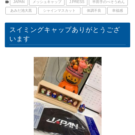
label
JAPAN
メッシュキャップ
J.PRESS
半田手のべそうめん
あみだ池大黒
シャインマスカット
体調不良
幸福感
スイミングキャップありがとうござ
います