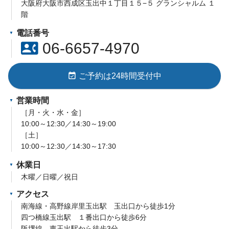
大阪府大阪市西成区玉出中１丁目１５−５ グランシャルム １
階
電話番号
contact_phone
06-6657-4970
event_available
ご予約は24時間受付中
営業時間
［月・火・水・金］
10:00～12:30／14:30～19:00
［土］
10:00～12:30／14:30～17:30
休業日
木曜／日曜／祝日
アクセス
南海線・高野線岸里玉出駅 玉出口から徒歩1分
四つ橋線玉出駅 １番出口から徒歩6分
阪堺線 東玉出駅から徒歩3分