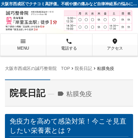
大阪市西成区でクチコミ高評価。不眠や腰の痛みなど自律神経系の悩みに強い整骨院
menu
local_phone
location_on
MENU
電話する
アクセス
chevron_right
chevron_right
大阪市西成区の誠巧整骨院 TOP
院長日記
粘膜免疫
院長日記
label
粘膜免疫
免疫力を高めて感染対策！今こそ見直
したい栄養素とは？