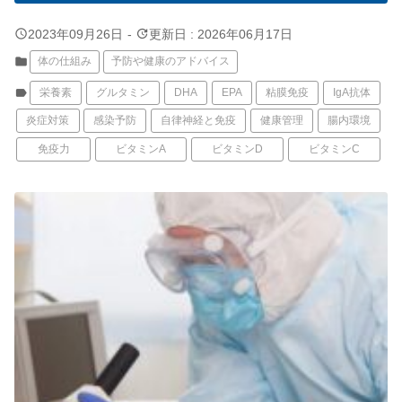
query_builder
update
2023年09月26日
-
更新日 : 2026年06月17日
folder
体の仕組み
予防や健康のアドバイス
label
栄養素
グルタミン
DHA
EPA
粘膜免疫
IgA抗体
炎症対策
感染予防
自律神経と免疫
健康管理
腸内環境
免疫力
ビタミンA
ビタミンD
ビタミンC