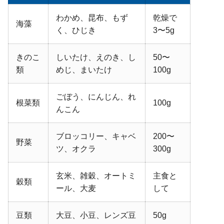
わかめ、昆布、もず
乾燥で
海藻
く、ひじき
3〜5g
きのこ
しいたけ、えのき、し
50〜
類
めじ、まいたけ
100g
ごぼう、にんじん、れ
根菜類
100g
んこん
ブロッコリー、キャベ
200〜
野菜
ツ、オクラ
300g
玄米、雑穀、オートミ
主食と
穀類
ール、大麦
して
豆類
大豆、小豆、レンズ豆
50g