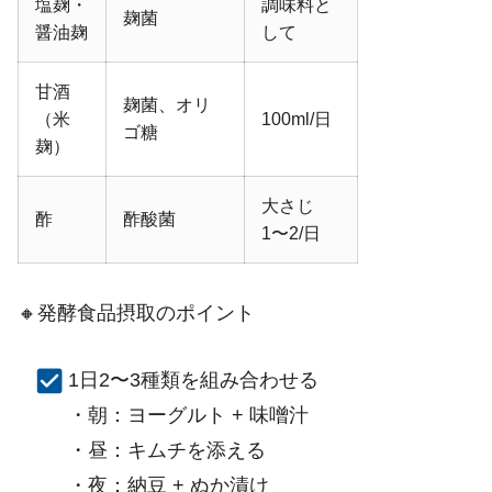
塩麹・
調味料と
麹菌
醤油麹
して
甘酒
麹菌、オリ
（米
100ml/日
ゴ糖
麹）
大さじ
酢
酢酸菌
1〜2/日
🔸発酵食品摂取のポイント
1日2〜3種類を組み合わせる
・朝：ヨーグルト + 味噌汁
・昼：キムチを添える
・夜：納豆 + ぬか漬け