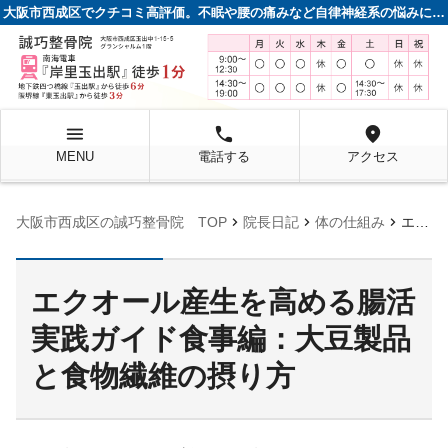
大阪市西成区でクチコミ高評価。不眠や腰の痛みなど自律神経系の悩みに強い整骨院
menu
local_phone
location_on
MENU
電話する
アクセス
chevron_right
chevron_right
chevron_right
大阪市西成区の誠巧整骨院 TOP
院長日記
体の仕組み
エクオール産生を高める腸活実践ガイド食事編：大豆製品と食物繊維の摂り方
エクオール産生を高める腸活
実践ガイド食事編：大豆製品
と食物繊維の摂り方