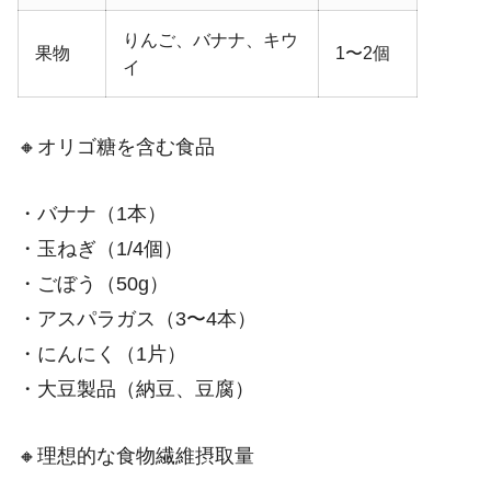
りんご、バナナ、キウ
果物
1〜2個
イ
🔸オリゴ糖を含む食品
・バナナ（1本）
・玉ねぎ（1/4個）
・ごぼう（50g）
・アスパラガス（3〜4本）
・にんにく（1片）
・大豆製品（納豆、豆腐）
🔸理想的な食物繊維摂取量