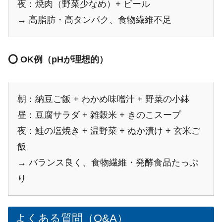
夜：焼肉（野菜少なめ）+ ビール
→ 高脂肪・高タンパク、食物繊維不足
⭕ OK例（pHが理想的）
朝：納豆ご飯 + わかめ味噌汁 + 野菜の小鉢
昼：豆腐サラダ + 雑穀米 + きのこスープ
夜：鮭の塩焼き + 温野菜 + ぬか漬け + 玄米ご
飯
→ バランス良く、食物繊維・発酵食品たっぷ
り
よくある質問（Q&A）