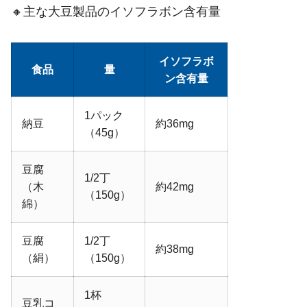
🔸主な大豆製品のイソフラボン含有量
イソフラボ
食品
量
ン含有量
1パック
納豆
約36mg
（45g）
豆腐
1/2丁
（木
約42mg
（150g）
綿）
豆腐
1/2丁
約38mg
（絹）
（150g）
1杯
豆乳コ