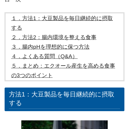
１．方法1：大豆製品を毎日継続的に摂取
する
２．方法2：腸内環境を整える食事
３．腸内pHを理想的に保つ方法
４．よくある質問（Q&A）
５．まとめ：エクオール産生を高める食事
の3つのポイント
方法1：大豆製品を毎日継続的に摂取
する