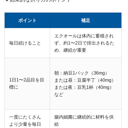
ポイント
補足
エクオールは体内に蓄積され
毎日続けること
ず、約1〜2日で排出されるた
め、継続が重要
朝：納豆1パック（36mg）
1日1〜2品目を目
または昼：豆腐半丁（40mg）
標に
または夜：豆乳1杯（40mg）
など
一度にたくさん
腸内細菌に継続的に材料を供
より少量を毎日
給