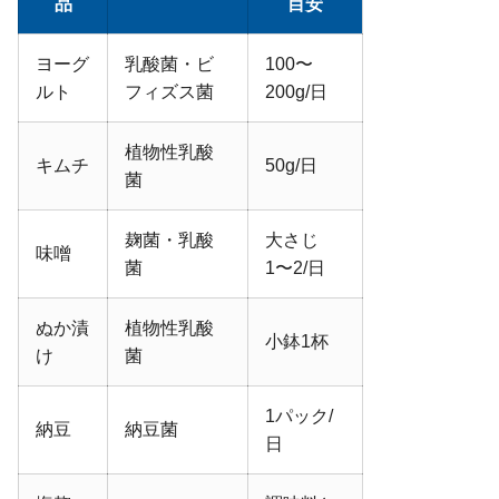
品
目安
ヨーグ
乳酸菌・ビ
100〜
ルト
フィズス菌
200g/日
植物性乳酸
キムチ
50g/日
菌
麹菌・乳酸
大さじ
味噌
菌
1〜2/日
ぬか漬
植物性乳酸
小鉢1杯
け
菌
1パック/
納豆
納豆菌
日