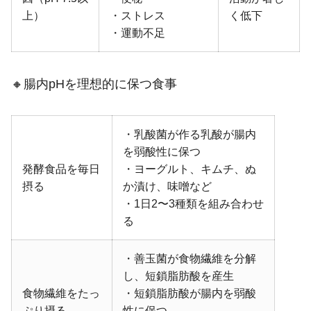
上）
・ストレス
く低下
・運動不足
🔸腸内pHを理想的に保つ食事
・乳酸菌が作る乳酸が腸内
を弱酸性に保つ
発酵食品を毎日
・ヨーグルト、キムチ、ぬ
摂る
か漬け、味噌など
・1日2〜3種類を組み合わせ
る
・善玉菌が食物繊維を分解
し、短鎖脂肪酸を産生
食物繊維をたっ
・短鎖脂肪酸が腸内を弱酸
ぷり摂る
性に保つ