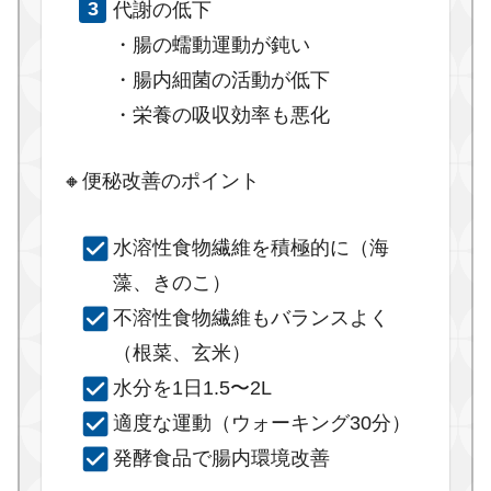
代謝の低下
・腸の蠕動運動が鈍い
・腸内細菌の活動が低下
・栄養の吸収効率も悪化
🔸便秘改善のポイント
水溶性食物繊維を積極的に（海
藻、きのこ）
不溶性食物繊維もバランスよく
（根菜、玄米）
水分を1日1.5〜2L
適度な運動（ウォーキング30分）
発酵食品で腸内環境改善