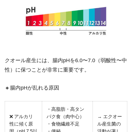
クオール産生には、腸内pHを6.0〜7.0（弱酸性〜中
性）に保つことが非常に重要です。
🔸腸内pHが乱れる原因
・高脂肪・高タン
❌ アルカリ
パク食（肉中心）
→ エクオー
性に傾く原
・食物繊維不足
ル産生菌の
因（pH 7.5以
・便秘
活動が著し