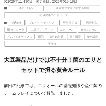
query_builder
update
2025年11月30日
-
更新日 : 2026年01月18日
folder
体の仕組み
健康食や栄養に関する情報
予防や健康のアドバイス
label
腸内pH
プロバイオティクス
更年期症状
発酵食品
腸内フローラ
大豆イソフラボン
エクオール
女性ホルモン
プレバイオティクス
腸活
女性の健康
腸内環境
食物繊維
更年期
大豆製品だけでは不十分！菌のエサと
セットで摂る黄金ルール
前回の記事では、エクオールの基礎知識や産生菌の
チームプレイについて解説しました。