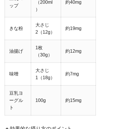
（200ml
約40mg
ップ
）
大さじ
きな粉
約19mg
2（12g）
1枚
油揚げ
約12mg
（30g）
大さじ
味噌
約7mg
1（18g）
豆乳ヨ
ーグル
100g
約15mg
ト
🔸効果的な摂り方のポイント