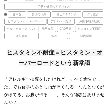
予防や健康のアドバイス
label
健康食
食後の不調
低ヒスタミン食
作り置き
ヒスタミンオーバーロード
アレルギー対策
原因不明の症状
セルフチェックリスト
発酵食品
DAO酵素
ヒスタミン不耐症
体質改善
腸活
腸内環境
ヒスタミン不耐症＝ヒスタミン・オ
ーバーロードという新常識
「アレルギー検査をしたけれど、すべて陰性でし
た。でも食事のあとに頭が痛くなる、なんとなく顔
がほてる、お腹が張る
……
」そんな経験はありませ
んか？