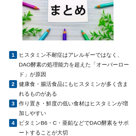
ヒスタミン不耐症はアレルギーではなく、
DAO
酵素の処理能力を超えた「オーバーロー
ド」が原因
健康食・腸活食品にもヒスタミンが多く含ま
れるものがある
作り置き・鮮度の低い食材はヒスタミンが増
加しやすい
ビタミン
B6
・
C
・亜鉛などで
DAO
酵素をサポ
ートすることが大切