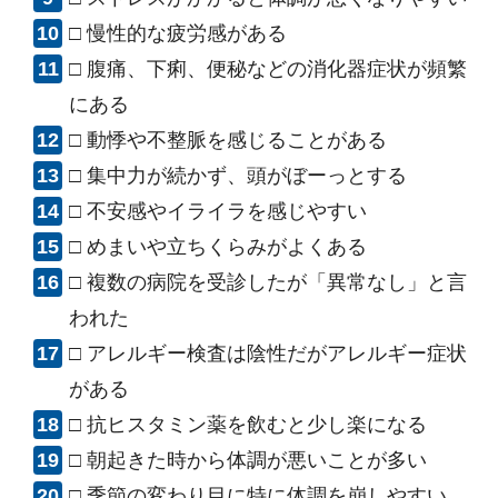
□ 慢性的な疲労感がある
□ 腹痛、下痢、便秘などの消化器症状が頻繁
にある
□ 動悸や不整脈を感じることがある
□ 集中力が続かず、頭がぼーっとする
□ 不安感やイライラを感じやすい
□ めまいや立ちくらみがよくある
□ 複数の病院を受診したが「異常なし」と言
われた
□ アレルギー検査は陰性だがアレルギー症状
がある
□ 抗ヒスタミン薬を飲むと少し楽になる
□ 朝起きた時から体調が悪いことが多い
□ 季節の変わり目に特に体調を崩しやすい