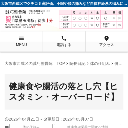
大阪市西成区でクチコミ高評価。不眠や腰の痛みなど自律神経系の悩みに強い整骨院
menu
local_phone
location_on
MENU
電話する
アクセス
chevron_right
chevron_right
chevron_right
大阪市西成区の誠巧整骨院 TOP
院長日記
体の仕組み
健康食や腸活の落とし穴【ヒスタミン・オーバーロード】
健康食や腸活の落とし穴【ヒ
スタミン・オーバーロード】
query_builder
update
2026年04月21日
-
更新日 : 2026年05月07日
folder
体の仕組み
健康食や栄養に関する情報