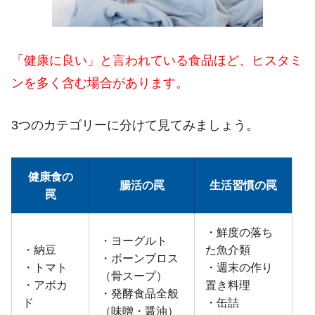
「健康に良い」と言われている食品ほど、ヒスタミ
ンを多く含む場合があります。
3
つのカテゴリーに分けて見てみましょう。
健康食の
腸活の罠
生活習慣の罠
罠
・鮮度の落ち
・ヨーグルト
・納豆
た魚介類
・ボーンブロス
・トマト
・週末の作り
（骨スープ）
・アボカ
置き料理
・発酵食品全般
ド
・缶詰
（味噌・醤油）