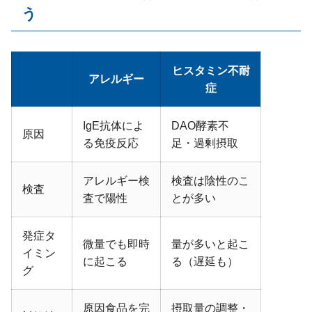
う
ヒスタミン不耐
アレルギー
症
IgE抗体によ
DAO
酵素不
原因
る免疫反応
足・過剰摂取
アレルギー検
検査は陰性のこ
検査
査で陽性
とが多い
発症タ
微量でも即時
量が多いと起こ
イミン
に起こる
る（遅延も）
グ
原因食品を完
摂取量の調整・