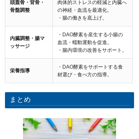
頭蓋骨・背骨・
肉体的ストレスの軽減と内臓へ
骨盤調整
の神経・血流を最適化。
・腸の働きを底上げ。
・DAO酵素を産生する小腸の
内臓調整・腸マ
血流・蠕動運動を促進。
ッサージ
・腸内環境の改善をサポート。
・DAO酵素をサポートする食
栄養指導
材選び・食べ方の指導。
まとめ