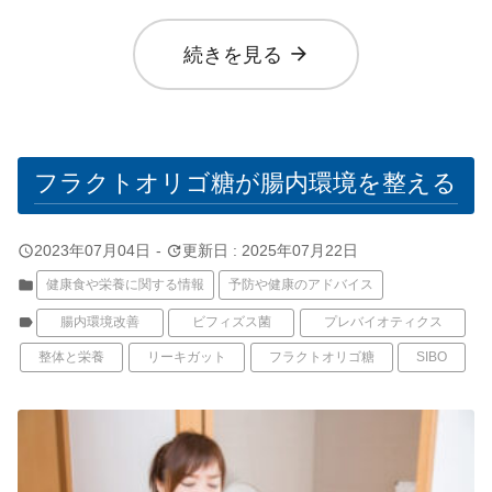
arrow_forward
続きを見る
フラクトオリゴ糖が腸内環境を整える
query_builder
update
2023年07月04日
-
更新日 : 2025年07月22日
folder
健康食や栄養に関する情報
予防や健康のアドバイス
label
腸内環境改善
ビフィズス菌
プレバイオティクス
整体と栄養
リーキガット
フラクトオリゴ糖
SIBO