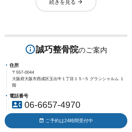
arrow_forward
続きを見る
info_outline
誠巧整骨院
住所
〒557-0044
大阪府大阪市西成区玉出中１丁目１５−５ グランシャルム １
階
電話番号
contact_phone
06-6657-4970
event_available
ご予約は24時間受付中