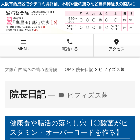
大阪市西成区でクチコミ高評価。不眠や腰の痛みなど自律神経系の悩みに強い整骨院
menu
local_phone
location_on
MENU
電話する
アクセス
chevron_right
chevron_right
大阪市西成区の誠巧整骨院 TOP
院長日記
ビフィズス菌
院長日記
label
ビフィズス菌
健康食や腸活の落とし穴【〇酸菌がヒ
スタミン・オーバーロードを作る】