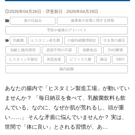
query_builder
update
2026年04月26日
-
更新日 : 2026年04月29日
folder
体の仕組み
健康食や栄養に関する情報
予防や健康のアドバイス
label
乳酸菌
ヒスタミン産生菌
小腸内細菌増殖症
引き算の腸活
加齢と腸内環境
原因不明の不調
発酵食品
DAO酵素
ヒスタミン不耐症
体質改善
ビフィズス菌
腸活
SIBO
腸内細菌
あなたの腸内で「ヒスタミン製造工場」が動いてい
ませんか？ 「毎日納豆を食べて、乳酸菌飲料も飲
んでいる。なのに、なぜか肌が荒れるし、頭が重
い……」 そんな矛盾に悩んでいませんか？ 実は、
世間で「体に良い」とされる習慣が、あ…